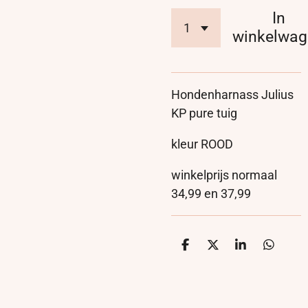
In
winkelwag
Hondenharnass Julius
KP pure tuig
kleur ROOD
winkelprijs normaal
34,99 en 37,99
D
D
S
D
e
e
h
e
l
e
a
l
e
l
r
e
n
e
n