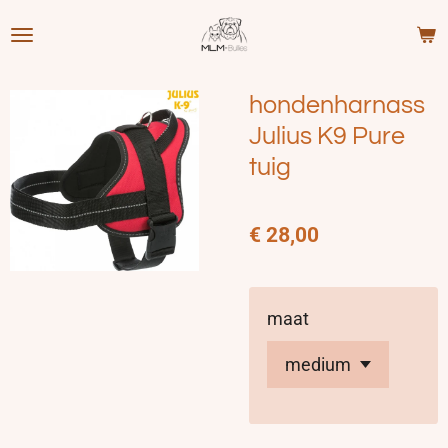
Ga
direct
naar
hondenharnass
de
hoofdinhoud
Julius K9 Pure
tuig
€ 28,00
maat