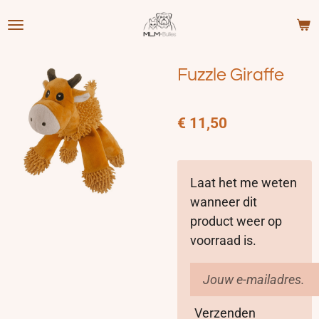
Ga
direct
naar
Fuzzle Giraffe
de
hoofdinhoud
€ 11,50
Laat het me weten
wanneer dit
product weer op
voorraad is.
Verzenden