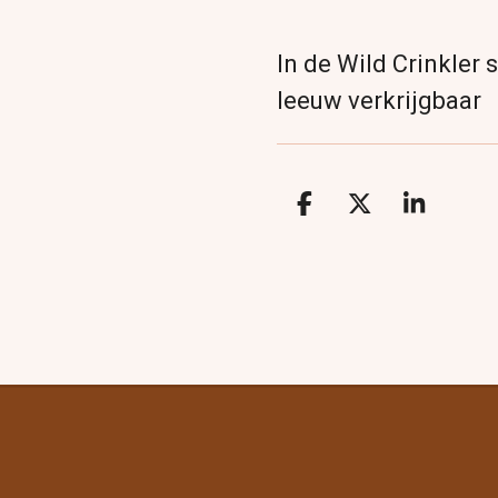
In de Wild Crinkler 
leeuw verkrijgbaar
D
D
S
e
e
h
l
e
a
e
l
r
n
e