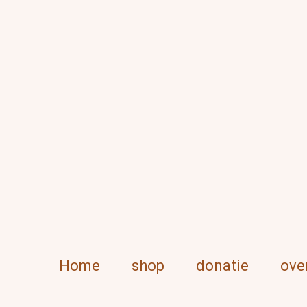
Ga
direct
naar
de
hoofdinhoud
Home
shop
donatie
ove