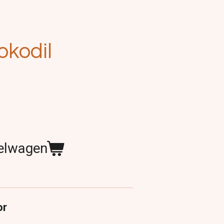
okodil
kelwagen
or