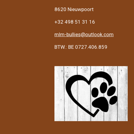
8620 Nieuwpoort
+32 498 51 31 16
mlm-bullies@outlook.com
BTW.: BE 0727.406.859