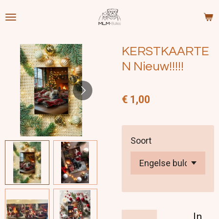
Ga
direct
naar
KERSTKAARTE
de
hoofdinhoud
N Nieuw!!!!!
€ 1,00
Soort
In