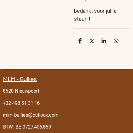
bedankt voor jullie
steun !
D
D
S
D
e
e
h
e
l
e
a
l
e
l
r
e
n
e
n
MLM - Bullies
8620 Nieuwpoort
+32 498 51 31 16
mlm-bullies@outlook.com
BTW.: BE 0727.406.859