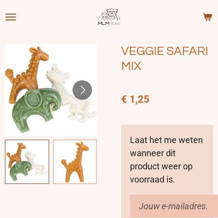
Ga
direct
naar
VEGGIE SAFARI
de
hoofdinhoud
MIX
€ 1,25
Laat het me weten
wanneer dit
product weer op
voorraad is.