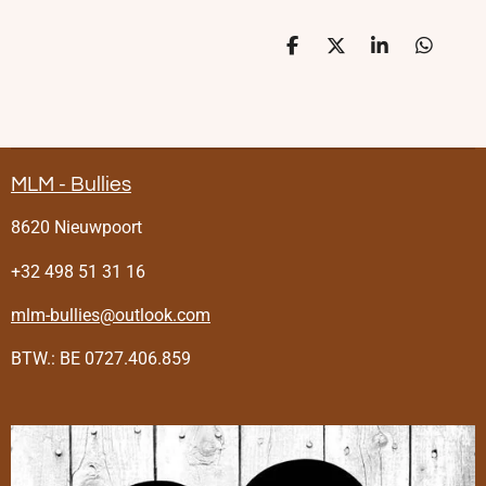
D
D
S
D
e
e
h
e
l
e
a
l
e
l
r
e
n
e
n
MLM - Bullies
8620 Nieuwpoort
+32 498 51 31 16
mlm-bullies@outlook.com
BTW.: BE 0727.406.859